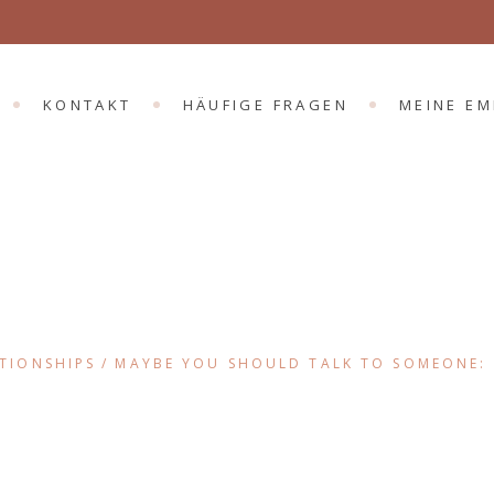
KONTAKT
HÄUFIGE FRAGEN
MEINE E
TIONSHIPS
MAYBE YOU SHOULD TALK TO SOMEONE: 
Nicole Mankel