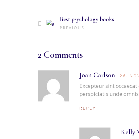
Best psychology books
PREVIOUS
2 Comments
Joan Carlson
26. NO
Excepteur sint occaecat 
perspiciatis unde omnis i
REPLY
Kelly