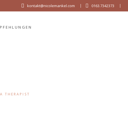
kontakt@nicolemankel.com
0163.7342373
MPFEHLUNGEN
A THERAPIST