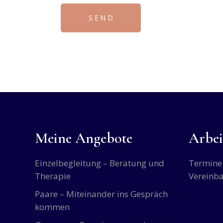
SEND
Meine Angebote
Arbei
Einzelbegleitung – Beratung und
Termine 
Therapie
Vereinb
Paare – Miteinander ins Gespräch
kommen