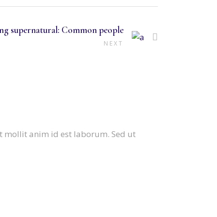
ng supernatural: Common people
NEXT
t mollit anim id est laborum. Sed ut