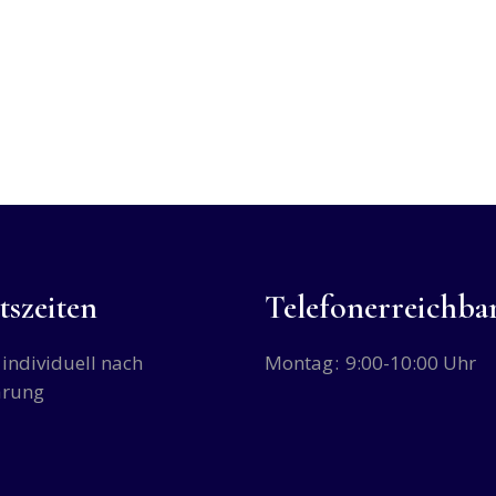
tszeiten
Telefonerreichbar
individuell nach
Montag
9:00-10:00 Uhr
arung