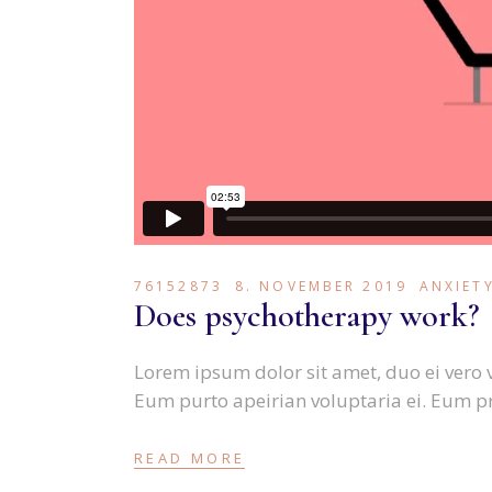
76152873
8. NOVEMBER 2019
ANXIET
Does psychotherapy work?
Lorem ipsum dolor sit amet, duo ei vero 
Eum purto apeirian voluptaria ei. Eum p
READ MORE