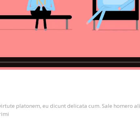
Y
virtute platonem, eu dicunt delicata cum. Sale homero al
rimi