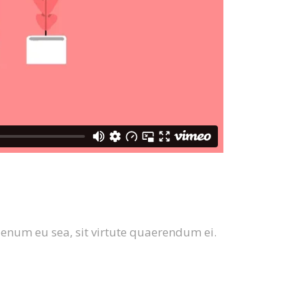
ienum eu sea, sit virtute quaerendum ei.