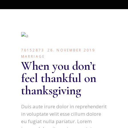
76152873
28. NOVEMBER 2019
MARRIAGE
When you don’t
feel thankful on
thanksgiving
Duis aute irure dolor in reprehenderit
in voluptate velit esse cillum dolore
eu fugiat nulla pariatur. Lorem